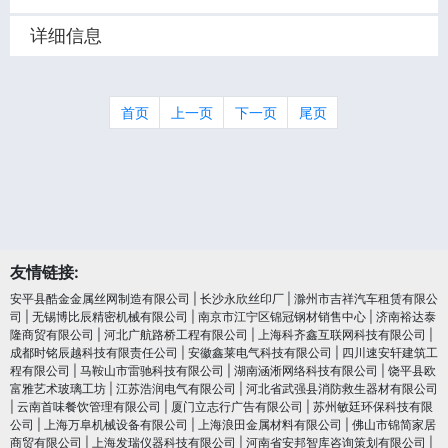
详细信息
首页
上一页
下一页
尾页
友情链接:
安平县酷金金属丝网制造有限公司
|
长沙永欣丝印厂
|
滁州市吉祥汽车租赁有限公
司
|
无锡博比辰精密机械有限公司
|
南京市江宁区锦冠钢材销售中心
|
济南裕达泰
隆商贸有限公司
|
河北广航路桥工程有限公司
|
上海科齐鑫互联网科技有限公司
|
成都时铭辰越科技有限责任公司
|
安徽鑫莱电气科技有限公司
|
四川速安轩建筑工
程有限公司
|
马鞍山市雷驰科技有限公司
|
湖南涵淅网络科技有限公司
|
饶平县欧
富雅艺术玻璃工坊
|
江苏浩润电⽓有限公司
|
河北省武强县消防救生器材有限公司
|
云南首味餐饮管理有限公司
|
厦门立志行广告有限公司
|
苏州敏廷环保科技有限
公司
|
上海万阜机械设备有限公司
|
上海浪田金属材料有限公司
|
佛山市锦简家居
商贸有限公司
|
上海发瑞仪器科技有限公司
|
河南省安邦智库咨询策划有限公司
|