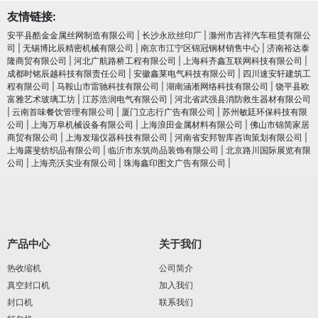
友情链接:
安平县酷金金属丝网制造有限公司
|
长沙永欣丝印厂
|
滁州市吉祥汽车租赁有限公
司
|
无锡博比辰精密机械有限公司
|
南京市江宁区锦冠钢材销售中心
|
济南裕达泰
隆商贸有限公司
|
河北广航路桥工程有限公司
|
上海科齐鑫互联网科技有限公司
|
成都时铭辰越科技有限责任公司
|
安徽鑫莱电气科技有限公司
|
四川速安轩建筑工
程有限公司
|
马鞍山市雷驰科技有限公司
|
湖南涵淅网络科技有限公司
|
饶平县欧
富雅艺术玻璃工坊
|
江苏浩润电⽓有限公司
|
河北省武强县消防救生器材有限公司
|
云南首味餐饮管理有限公司
|
厦门立志行广告有限公司
|
苏州敏廷环保科技有限
公司
|
上海万阜机械设备有限公司
|
上海浪田金属材料有限公司
|
佛山市锦简家居
商贸有限公司
|
上海发瑞仪器科技有限公司
|
河南省安邦智库咨询策划有限公司
|
上海露斐纺织品有限公司
|
临沂市东筑尚品装饰有限公司
|
北京路川国际展览有限
公司
|
上海亮沃实业有限公司
|
珠海鑫印图文广告有限公司
|
产品中心
关于我们
热收缩机
公司简介
真空封口机
加入我们
封口机
联系我们