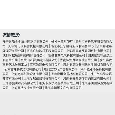
友情链接:
安平县酷金金属丝网制造有限公司
|
长沙永欣丝印厂
|
滁州市吉祥汽车租赁有限公
司
|
无锡博比辰精密机械有限公司
|
南京市江宁区锦冠钢材销售中心
|
济南裕达泰
隆商贸有限公司
|
河北广航路桥工程有限公司
|
上海科齐鑫互联网科技有限公司
|
成都时铭辰越科技有限责任公司
|
安徽鑫莱电气科技有限公司
|
四川速安轩建筑工
程有限公司
|
马鞍山市雷驰科技有限公司
|
湖南涵淅网络科技有限公司
|
饶平县欧
富雅艺术玻璃工坊
|
江苏浩润电⽓有限公司
|
河北省武强县消防救生器材有限公司
|
云南首味餐饮管理有限公司
|
厦门立志行广告有限公司
|
苏州敏廷环保科技有限
公司
|
上海万阜机械设备有限公司
|
上海浪田金属材料有限公司
|
佛山市锦简家居
商贸有限公司
|
上海发瑞仪器科技有限公司
|
河南省安邦智库咨询策划有限公司
|
上海露斐纺织品有限公司
|
临沂市东筑尚品装饰有限公司
|
北京路川国际展览有限
公司
|
上海亮沃实业有限公司
|
珠海鑫印图文广告有限公司
|