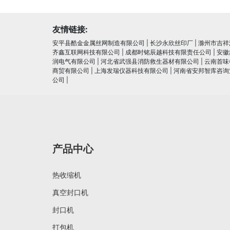
友情链接:
安平县酷金金属丝网制造有限公司
|
长沙永欣丝印厂
|
滁州市吉祥
齐鑫互联网科技有限公司
|
成都时铭辰越科技有限责任公司
|
安徽
润电⽓有限公司
|
河北省武强县消防救生器材有限公司
|
云南首味
商贸有限公司
|
上海发瑞仪器科技有限公司
|
河南省安邦智库咨询
公司
|
产品中心
热收缩机
真空封口机
封口机
打包机