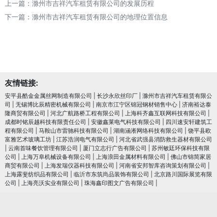
上一篇：
滁州市吉祥汽车租赁有限公司的发展历程
下一篇：
滁州市吉祥汽车租赁有限公司的地理位置信息
友情链接:
安平县酷金金属丝网制造有限公司
|
长沙永欣丝印厂
|
滁州市吉祥汽车租赁有限公
司
|
无锡博比辰精密机械有限公司
|
南京市江宁区锦冠钢材销售中心
|
济南裕达泰
隆商贸有限公司
|
河北广航路桥工程有限公司
|
上海科齐鑫互联网科技有限公司
|
成都时铭辰越科技有限责任公司
|
安徽鑫莱电气科技有限公司
|
四川速安轩建筑工
程有限公司
|
马鞍山市雷驰科技有限公司
|
湖南涵淅网络科技有限公司
|
饶平县欧
富雅艺术玻璃工坊
|
江苏浩润电⽓有限公司
|
河北省武强县消防救生器材有限公司
|
云南首味餐饮管理有限公司
|
厦门立志行广告有限公司
|
苏州敏廷环保科技有限
公司
|
上海万阜机械设备有限公司
|
上海浪田金属材料有限公司
|
佛山市锦简家居
商贸有限公司
|
上海发瑞仪器科技有限公司
|
河南省安邦智库咨询策划有限公司
|
上海露斐纺织品有限公司
|
临沂市东筑尚品装饰有限公司
|
北京路川国际展览有限
公司
|
上海亮沃实业有限公司
|
珠海鑫印图文广告有限公司
|