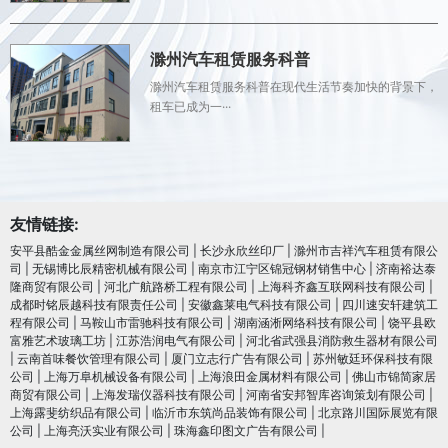
滁州汽车租赁服务科普
滁州汽车租赁服务科普在现代生活节奏加快的背景下，
租车已成为一···
友情链接:
安平县酷金金属丝网制造有限公司
|
长沙永欣丝印厂
|
滁州市吉祥汽车租赁有限公
司
|
无锡博比辰精密机械有限公司
|
南京市江宁区锦冠钢材销售中心
|
济南裕达泰
隆商贸有限公司
|
河北广航路桥工程有限公司
|
上海科齐鑫互联网科技有限公司
|
成都时铭辰越科技有限责任公司
|
安徽鑫莱电气科技有限公司
|
四川速安轩建筑工
程有限公司
|
马鞍山市雷驰科技有限公司
|
湖南涵淅网络科技有限公司
|
饶平县欧
富雅艺术玻璃工坊
|
江苏浩润电⽓有限公司
|
河北省武强县消防救生器材有限公司
|
云南首味餐饮管理有限公司
|
厦门立志行广告有限公司
|
苏州敏廷环保科技有限
公司
|
上海万阜机械设备有限公司
|
上海浪田金属材料有限公司
|
佛山市锦简家居
商贸有限公司
|
上海发瑞仪器科技有限公司
|
河南省安邦智库咨询策划有限公司
|
上海露斐纺织品有限公司
|
临沂市东筑尚品装饰有限公司
|
北京路川国际展览有限
公司
|
上海亮沃实业有限公司
|
珠海鑫印图文广告有限公司
|