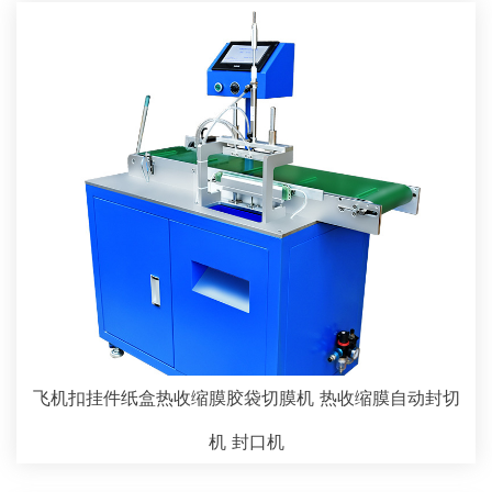
飞机扣挂件纸盒热收缩膜胶袋切膜机 热收缩膜自动封切
机 封口机