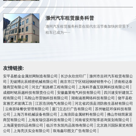
滁州汽车租赁服务科普
滁州汽车租赁服务科普在现代生活节奏加快的背景下，
租车已成为一···
友情链接:
安平县酷金金属丝网制造有限公司
|
长沙永欣丝印厂
|
滁州市吉祥汽车租赁有限公
司
|
无锡博比辰精密机械有限公司
|
南京市江宁区锦冠钢材销售中心
|
济南裕达泰
隆商贸有限公司
|
河北广航路桥工程有限公司
|
上海科齐鑫互联网科技有限公司
|
成都时铭辰越科技有限责任公司
|
安徽鑫莱电气科技有限公司
|
四川速安轩建筑工
程有限公司
|
马鞍山市雷驰科技有限公司
|
湖南涵淅网络科技有限公司
|
饶平县欧
富雅艺术玻璃工坊
|
江苏浩润电⽓有限公司
|
河北省武强县消防救生器材有限公司
|
云南首味餐饮管理有限公司
|
厦门立志行广告有限公司
|
苏州敏廷环保科技有限
公司
|
上海万阜机械设备有限公司
|
上海浪田金属材料有限公司
|
佛山市锦简家居
商贸有限公司
|
上海发瑞仪器科技有限公司
|
河南省安邦智库咨询策划有限公司
|
上海露斐纺织品有限公司
|
临沂市东筑尚品装饰有限公司
|
北京路川国际展览有限
公司
|
上海亮沃实业有限公司
|
珠海鑫印图文广告有限公司
|