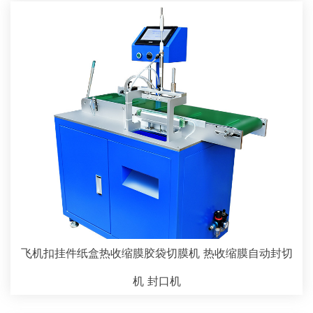
飞机扣挂件纸盒热收缩膜胶袋切膜机 热收缩膜自动封切
机 封口机